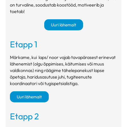
on turvaline, soodustab koostööd, motiveerib ja
toetab!
Uuri lähemalt
Etapp 1
Märkame, kui laps/ noor vajab tavapärasest erinevat
lähenemist (olgu õppimises, käitumises või muus
valdkonnas) ning räägime tähelepanekust lapse
õpetaja, haridusasutuse juhi, tugiteenuste
koordinaatori või tugispetsialistiga.
Uuri lähemalt
Etapp 2