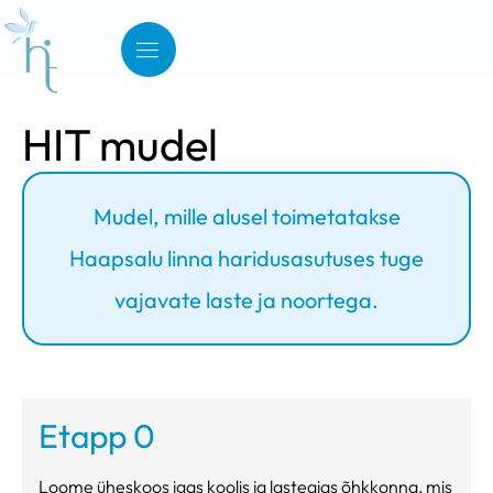
HIT mudel
Mudel, mille alusel toimetatakse
Haapsalu linna haridusasutuses tuge
vajavate laste ja noortega.
Etapp 0
Loome üheskoos igas koolis ja lasteaias õhkkonna, mis